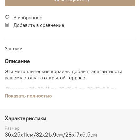
В избранное
Добавить в сравнение
3 штуки
Описание
Эти металлические корзины добавят элегантности
вашему столу на открытой террасе!
Размеры: 36x25x11 см, 32x21x9 см, 28x17x6.5 см
Показать полностью
Их универсальный дизайн идеально подходит как для
обедов, так и для ужинов на свежем воздухе.
Деревянное основание обеспечивает устойчивость и
Характеристики
подчеркивает природную красоту композиции от
Размер
итальянского бренда Nuvole di Stoffa.
36x25x11см/32x21x9см/28x17x6.5см