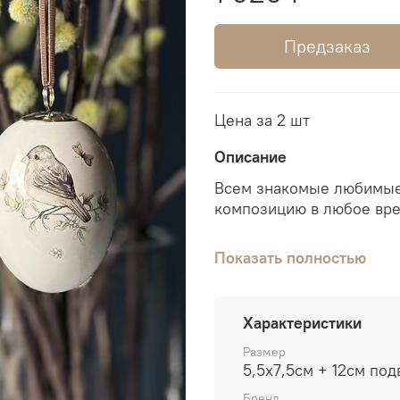
Предзаказ
Цена за 2 шт
Описание
Всем знакомые любимые
композицию в любое вре
В основании яйца метал
Показать полностью
безопасно подвесить фи
Характеристики
Размер
5,5x7,5см + 12см под
Бренд