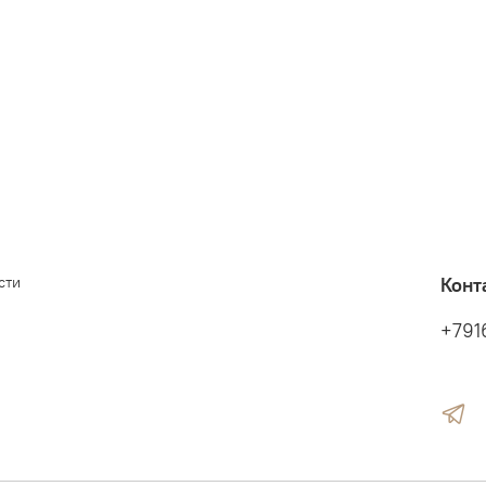
сти
Конт
+791