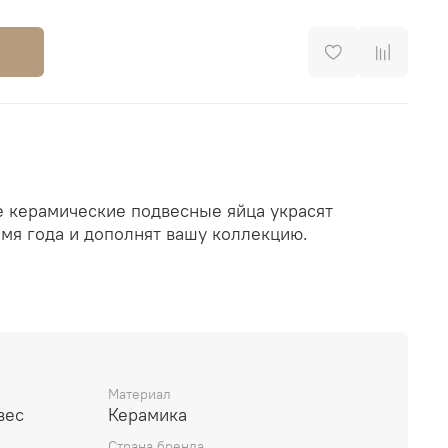
 керамические подвесные яйца украсят
мя года и дополнят вашу коллекцию.
лическое прочное крепление для возможности
гуру.
Материал
вес
Керамика
Страна бренда