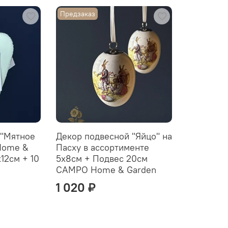
Предзаказ
 "Мятное
Декор подвесной "Яйцо" на
Home &
Пасху в ассортименте
12см + 10
5x8см + Подвес 20см
CAMPO Home & Garden
1 020 ₽