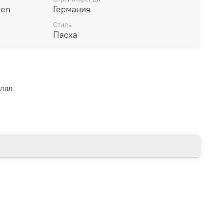
den
Германия
Стиль
Пасха
влял