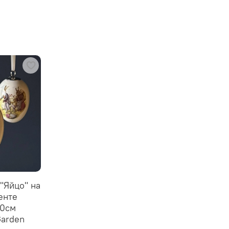
"Яйцо" на
енте
20см
arden