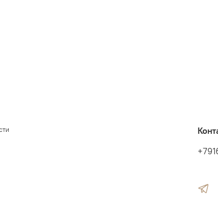
сти
Конт
+791