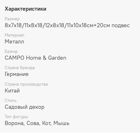
ландшафт. Благодаря металлическому корпусу они
Характеристики
устойчивы к погодным условиям и долговечны. Подвес
длиной 20 см обеспечивает удобное размещение на
Размер
участке. Идеальный вариант украшения участка и
8x7x18/11x8x18/12x8x18/11x10x18см+20см подвес
привлечения пернатых друзей!
Материал
Металл
Бренд
CAMPO Home & Garden
Страна бренда
Германия
Страна производства
Китай
Стиль
Садовый декор
Тип фигуры
Ворона, Сова, Кот, Мышь