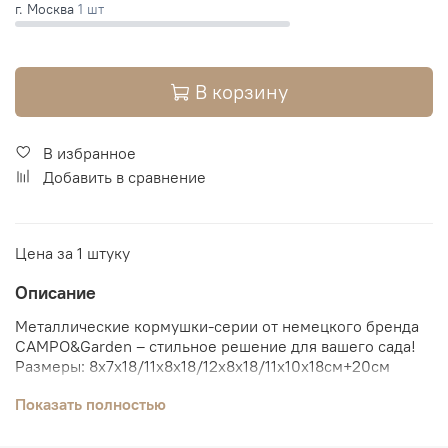
г. Москва
1 шт
В корзину
В избранное
Добавить в сравнение
Цена за 1 штуку
Описание
Металлические кормушки-серии от немецкого бренда
CAMPO&Garden – стильное решение для вашего сада!
Размеры: 8x7x18/11x8x18/12x8x18/11x10x18см+20см
подвесе.
Показать полностью
В ассортименте представлены четыре яркие фигурки
(кот, мышь, сова, ворона), гармонично дополняющие