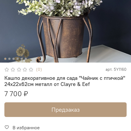
(0)
арт.
5Y1160
Кашпо декоративное для сада "Чайник с птичкой"
24x22x62см металл от Clayre & Eef
7 700 ₽
Предзаказ
В избранное