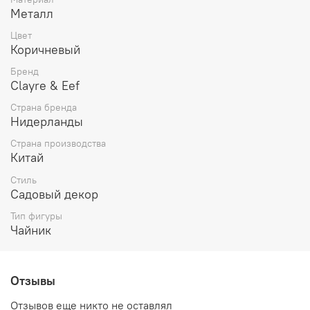
яркий арт-объект.
Металл
Внутренняя полость предусмотрена для посадки
растений различных размеров и форм.
Цвет
Коричневый
Такое нестандартное кашпо идеально подойдет тем, кто
любит экспериментировать с оформлением сада и
Бренд
хочет подчеркнуть собственную индивидуальность.
Clayre & Eef
Страна бренда
Нидерланды
Страна производства
Китай
Стиль
Садовый декор
Тип фигуры
Чайник
Отзывы
Отзывов еще никто не оставлял