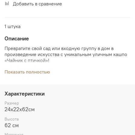
Добавить в сравнение
1 штука
Описание
Превратите свой сад или входную группу в дом в
произведение искусства с уникальным уличным кашпо
«Чайник с птичкой»!
Это оригинальное металлическое кашпо на одно
Показать полностью
растение размером 24x22x62 см станет настоящим
украшением любого ландшафта.
Характеристики
Основные достоинства:
Размер
Высококачественный металл устойчив к
24x22x62см
воздействию осадков и перепадам температур,
обеспечивая длительный срок службы.
Высота
Оригинальный дизайн чайника со вставленной
62 см
цветной птичкой превращает обычное растение в
Материал